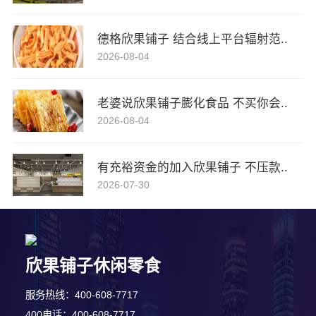
德格欣果铺子 结合线上平台辐射范..
2026-08-04
老婆说欣果铺子膨化食品 不买你会..
2026-08-04
有充裕资金的加入欣果铺子 不压款..
2026-07-30
欣果铺子休闲零食
9分钟前 韩先生 正在咨询
服务热线：400-608-7717
8分钟前 朱女士 正在咨询
400电话：400-608-7717